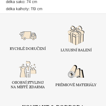
délka sako: 74 cm
délka kalhoty: 119 cm
Z
á
p
a
t
í
RYCHLÉ DORUČENÍ
LUXUSNÍ BALENÍ
OSOBNÍ STYLING
PRÉMIOVÉ MATERIÁLY
NA MÍSTĚ ZDARMA