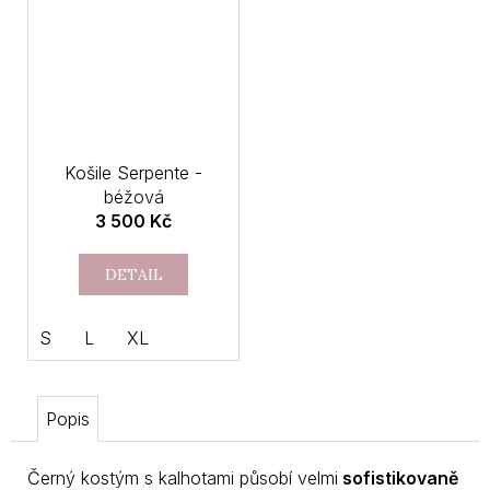
Košile Serpente -
béžová
3 500 Kč
DETAIL
S
L
XL
Popis
Černý kostým s kalhotami působí velmi
sofistikovaně