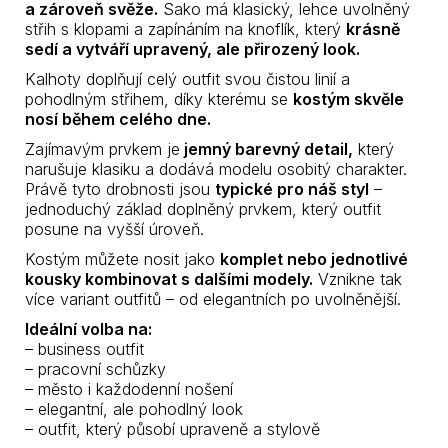
a zároveň svěže.
Sako má klasický, lehce uvolněný
střih s klopami a zapínáním na knoflík, který
krásně
sedí a vytváří upravený, ale přirozený look.
Kalhoty doplňují celý outfit svou čistou linií a
pohodlným střihem, díky kterému se
kostým skvěle
nosí během celého dne.
Zajímavým prvkem je
jemný barevný detail,
který
narušuje klasiku a dodává modelu osobitý charakter.
Právě tyto drobnosti jsou
typické pro náš styl
–
jednoduchý základ doplněný prvkem, který outfit
posune na vyšší úroveň.
Kostým můžete nosit jako
komplet nebo jednotlivé
kousky kombinovat s dalšími modely.
Vznikne tak
více variant outfitů – od elegantních po uvolněnější.
Ideální volba na:
– business outfit
– pracovní schůzky
– město i každodenní nošení
– elegantní, ale pohodlný look
– outfit, který působí upraveně a stylově