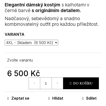
m
Elegantní dámský kostým
s kalhotami v
e
černé barvě
s originálním detailem.
Nadčasový, sebevědomý a snadno
kombinovatelný outfit pro každou příležitost.
VARIANTA
Zvolte variantu
6 500 Kč
Měrná
DO KOŠÍKU
cena:
Zeptat se
Hlídat
Sdílet