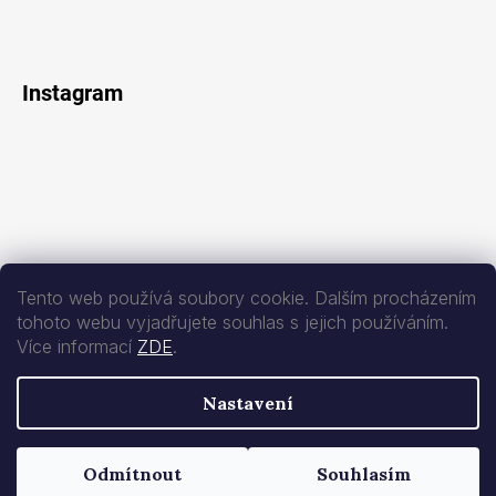
Instagram
Tento web používá soubory cookie. Dalším procházením
tohoto webu vyjadřujete souhlas s jejich používáním.
Více informací
ZDE
.
Sledovat na Instagramu
Nastavení
Vytvořil Shoptet
Copyright 2026
1&ONLY
. Všechna práva vyhrazena.
Upravit nastavení
Odmítnout
Souhlasím
cookies