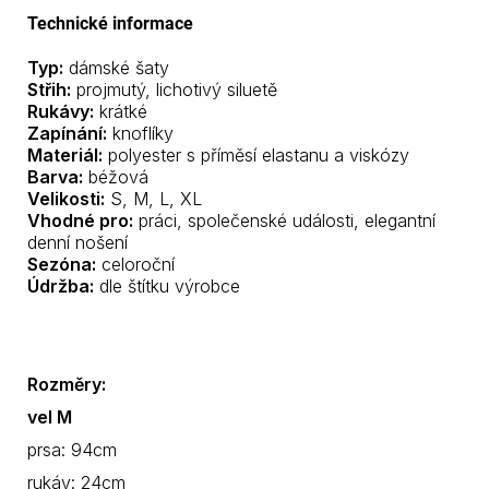
Technické informace
Typ:
dámské šaty
Střih:
projmutý, lichotivý siluetě
Rukávy:
krátké
Zapínání:
knoflíky
Materiál:
polyester s příměsí elastanu a viskózy
Barva:
béžová
Velikosti:
S, M, L, XL
Vhodné pro:
práci, společenské události, elegantní
denní nošení
Sezóna:
celoroční
Údržba:
dle štítku výrobce
Rozměry:
vel M
prsa: 94cm
rukáv: 24cm