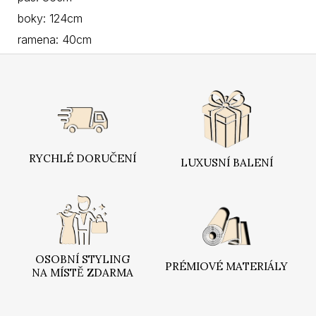
boky: 124cm
ramena: 40cm
Z
á
p
a
t
í
RYCHLÉ DORUČENÍ
LUXUSNÍ BALENÍ
OSOBNÍ STYLING
PRÉMIOVÉ MATERIÁLY
NA MÍSTĚ ZDARMA