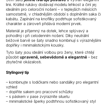
linii. Krátké rukávy dodávají modelu lehkost a činí jej
ideálním pro celoroční nošení – v teplejších měsících
samostatně, v chladnějším období s doplněním saka či
kabátu. Zapínání na knoflíky podtrhuje sofistikovaný
charakter a zároveň přidává moderní prvek.
Materiál je příjemný na dotek, lehce splývavý a
pohodlný i při celodenním nošení. Díky neutrální
béžové barvě se šaty snadno kombinují s výraznějšími
doplňky i minimalistickými kousky.
Tyto šaty jsou ideální volbou pro ženy, které chtějí
působit
upraveně, sebevědomě a elegantně
– bez
zbytečné okázalosti.
Stylingový tip
– kombinujte s lodičkami nebo sandálky pro elegantní
vzhled
– doplňte sakem pro pracovní schůzky
– s páskem v pase zvýrazníte siluetu
– minimalistické šperky podtrhnou sofistikovaný styl