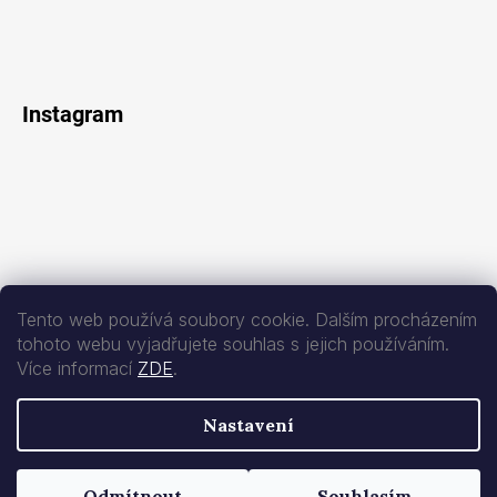
Instagram
Tento web používá soubory cookie. Dalším procházením
tohoto webu vyjadřujete souhlas s jejich používáním.
Více informací
ZDE
.
Sledovat na Instagramu
Nastavení
Vytvořil Shoptet
Copyright 2026
1&ONLY
. Všechna práva vyhrazena.
Upravit nastavení
Odmítnout
Souhlasím
cookies