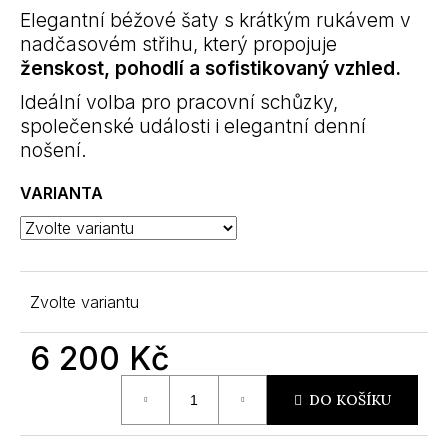
m
Elegantní béžové šaty s krátkým rukávem v
e
nadčasovém střihu, který propojuje
ženskost, pohodlí a sofistikovaný vzhled.
Ideální volba pro pracovní schůzky,
společenské události i elegantní denní
nošení.
VARIANTA
Zvolte variantu
6 200 Kč
Měrná
DO KOŠÍKU
cena: