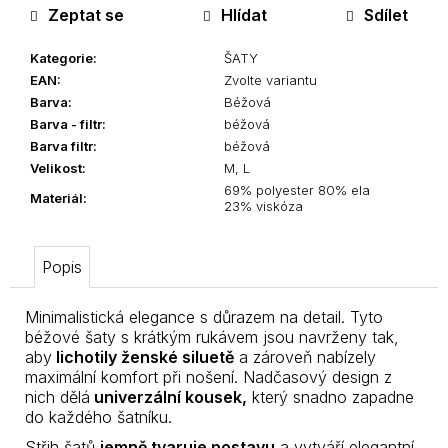
Zeptat se
Hlídat
Sdílet
Kategorie
:
ŠATY
EAN
:
Zvolte variantu
Barva
:
Béžová
Barva - filtr
:
béžová
Barva filtr
:
béžová
Velikost
:
M, L
69% polyester 80% ela
Materiál
:
23% viskóza
Popis
Minimalistická elegance s důrazem na detail. Tyto
béžové šaty s krátkým rukávem jsou navrženy tak,
aby
lichotily ženské siluetě
a zároveň nabízely
maximální komfort při nošení. Nadčasový design z
nich dělá
univerzální kousek,
který snadno zapadne
do každého šatníku.
Střih šatů
jemně tvaruje postavu
a vytváří elegantní