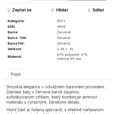
Zeptat se
Hlídat
Sdílet
Kategorie
:
ŠATY
EAN
:
4906
Barva
:
Červená
Barva - filtr
:
červená
Barva filtr
:
červená
Velikost
:
S, M, L, XL
67% polyester 27%
Materiál
:
viskóza 6% ela
Popis
Smyslná elegance v odvážném barevném provedení.
Dámské šaty v červené barvě zaujmou
sofistikovaným střihem, který kombinuje jemnost
materiálu s výraznými, ženskými detaily.
Horní část je řešena splývavě, s efektně nařaseným