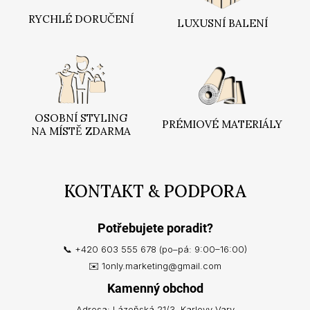
í
RYCHLÉ DORUČENÍ
LUXUSNÍ BALENÍ
OSOBNÍ STYLING
PRÉMIOVÉ MATERIÁLY
NA MÍSTĚ ZDARMA
KONTAKT & PODPORA
Potřebujete poradit?
📞 +420 603 555 678 (po–pá: 9:00–16:00)
✉️ 1only.marketing@gmail.com
Kamenný obchod
Adresa: Lázeňská 21/3, Karlovy Vary