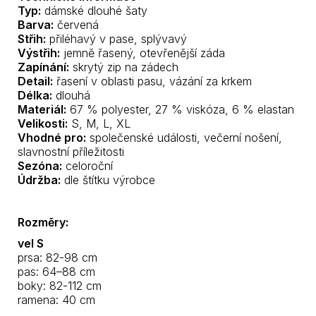
Typ:
dámské dlouhé šaty
Barva:
červená
Střih:
přiléhavý v pase, splývavý
Výstřih:
jemně řasený, otevřenější záda
Zapínání:
skrytý zip na zádech
Detail:
řasení v oblasti pasu, vázání za krkem
Délka:
dlouhá
Materiál:
67 % polyester, 27 % viskóza, 6 % elastan
Velikosti:
S, M, L, XL
Vhodné pro:
společenské události, večerní nošení,
slavnostní příležitosti
Sezóna:
celoroční
Údržba:
dle štítku výrobce
Rozměry:
vel S
prsa: 82-98 cm
pas: 64–88 cm
boky: 82-112 cm
ramena: 40 cm