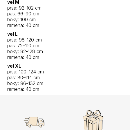
vel M
prsa: 92-102 cm
pas: 66–90 cm
boky: 100 cm
ramena: 40 cm
vel L
prsa: 98-120 cm
pas: 72–110 cm
boky: 92-128 cm
ramena: 40 cm
vel XL
prsa: 100–124 cm
pas: 80–114 cm
boky: 96-132 cm
ramena: 40 cm
Z
á
p
a
t