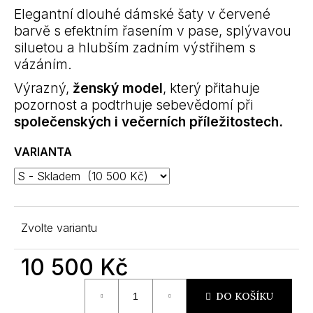
m
Elegantní dlouhé dámské šaty v červené
e
barvě s efektním řasením v pase, splývavou
siluetou a hlubším zadním výstřihem s
vázáním.
Výrazný,
ženský model
, který přitahuje
pozornost a podtrhuje sebevědomí při
společenských i večerních příležitostech.
VARIANTA
Zvolte variantu
10 500 Kč
Měrná
DO KOŠÍKU
cena: