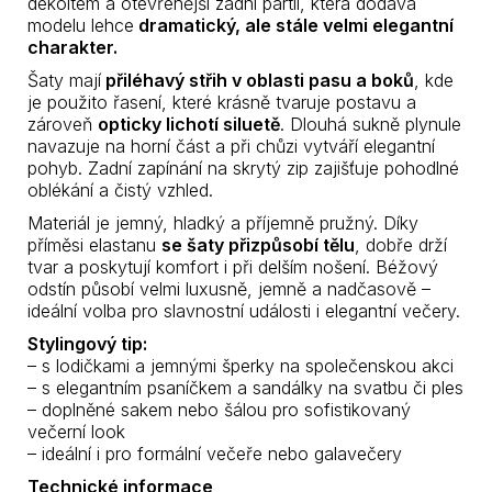
dekoltem a otevřenější zadní partií, která dodává
modelu lehce
dramatický, ale stále velmi elegantní
charakter.
Šaty mají
přiléhavý střih v oblasti pasu a boků
, kde
je použito řasení, které krásně tvaruje postavu a
zároveň
opticky lichotí siluetě
. Dlouhá sukně plynule
navazuje na horní část a při chůzi vytváří elegantní
pohyb. Zadní zapínání na skrytý zip zajišťuje pohodlné
oblékání a čistý vzhled.
Materiál je jemný, hladký a příjemně pružný. Díky
příměsi elastanu
se šaty přizpůsobí tělu
, dobře drží
tvar a poskytují komfort i při delším nošení. Béžový
odstín působí velmi luxusně, jemně a nadčasově –
ideální volba pro slavnostní události i elegantní večery.
Stylingový tip:
– s lodičkami a jemnými šperky na společenskou akci
– s elegantním psaníčkem a sandálky na svatbu či ples
– doplněné sakem nebo šálou pro sofistikovaný
večerní look
– ideální i pro formální večeře nebo galavečery
Technické informace