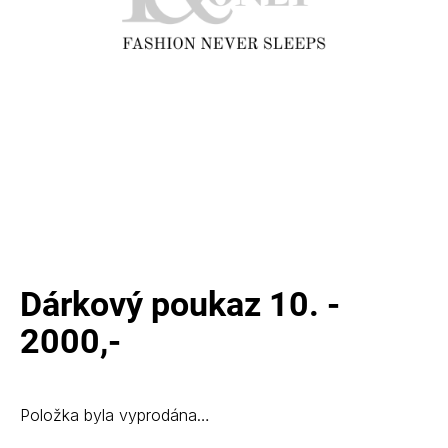
a
j
í
t
?
D
o
p
Dárkový poukaz 10. -
o
r
2000,-
u
č
u
j
Položka byla vyprodána…
e