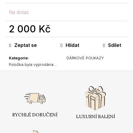
m
e
Na dotaz
2 000 Kč
Měrná
cena:
Zeptat se
Hlídat
Sdílet
Kategorie
:
DÁRKOVÉ POUKAZY
Položka byla vyprodána…
Z
á
p
a
t
í
RYCHLÉ DORUČENÍ
LUXUSNÍ BALENÍ